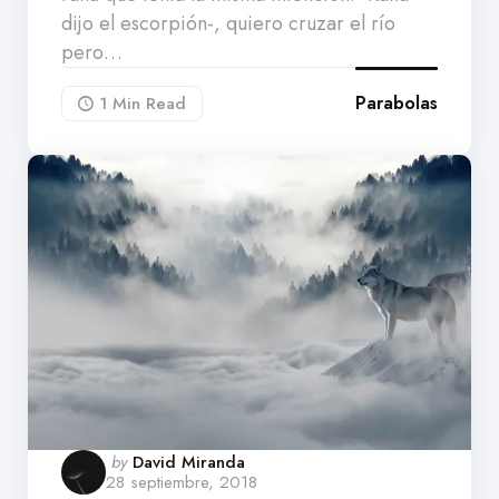
dijo el escorpión-, quiero cruzar el río
pero…
Parabolas
1 Min
Read
Posted
by
David Miranda
28 septiembre, 2018
by