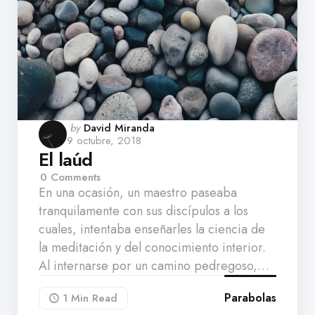
Posted
by
David Miranda
9 octubre, 2018
by
El laúd
0
Comments
En una ocasión, un maestro paseaba
tranquilamente con sus discípulos a los
cuales, intentaba enseñarles la ciencia de
la meditación y del conocimiento interior.
Al internarse por un camino pedregoso,…
Parabolas
1 Min
Read