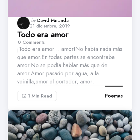
Posted
by
David Miranda
21 diciembre, 2019
by
Todo era amor
0
Comments
¡Todo era amor… amor!No había nada más
que amor.En todas partes se encontraba
amor.No se podía hablar más que de
amor.Amor pasado por agua, a la
vainilla,amor al portador, amor…
Poemas
1 Min
Read