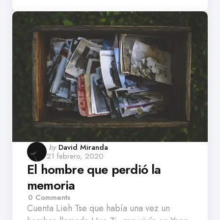
Posted
by
David Miranda
21 febrero, 2020
by
El hombre que perdió la
memoria
0
Comments
Cuenta Lieh Tse que había una vez un