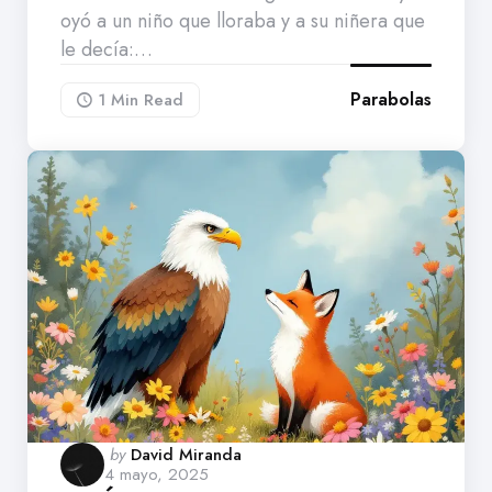
oyó a un niño que lloraba y a su niñera que
le decía:…
Parabolas
1 Min
Read
Posted
by
David Miranda
4 mayo, 2025
by