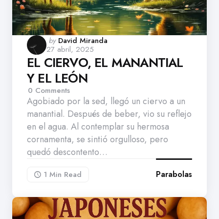
Posted
by
David Miranda
27 abril, 2025
by
EL CIERVO, EL MANANTIAL
Y EL LEÓN
0
Comments
Agobiado por la sed, llegó un ciervo a un
manantial. Después de beber, vio su reflejo
en el agua. Al contemplar su hermosa
cornamenta, se sintió orgulloso, pero
quedó descontento…
Parabolas
1 Min
Read