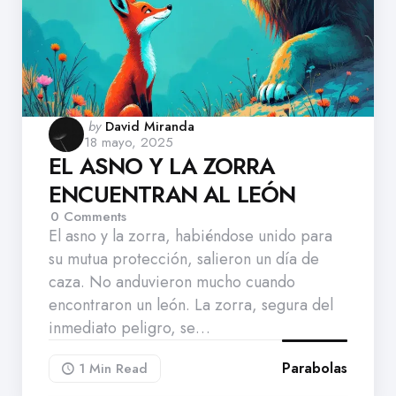
Posted
by
David Miranda
18 mayo, 2025
by
EL ASNO Y LA ZORRA
ENCUENTRAN AL LEÓN
0
Comments
El asno y la zorra, habiéndose unido para
su mutua protección, salieron un día de
caza. No anduvieron mucho cuando
encontraron un león. La zorra, segura del
inmediato peligro, se…
Parabolas
1 Min
Read