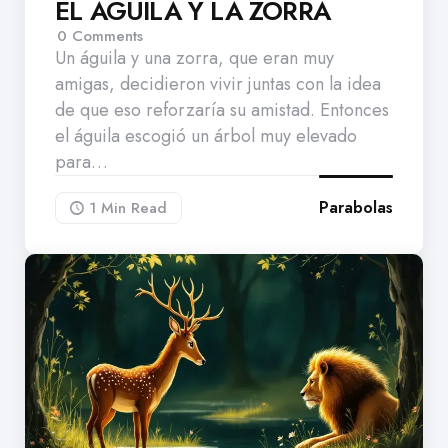
EL ÁGUILA Y LA ZORRA
0
Comments
Un águila y una zorra, que eran muy
amigas, decidieron vivir juntas con la idea
de que eso reforzaría su amistad. Entonces
el águila escogió un árbol muy elevado
para…
Parabolas
1 Min
Read