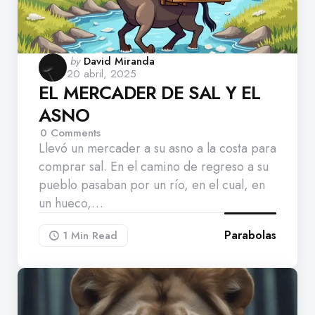
Posted
by
David Miranda
20 abril, 2025
by
EL MERCADER DE SAL Y EL
ASNO
0
Comments
Llevó un mercader a su asno a la costa para
comprar sal. En el camino de regreso a su
pueblo pasaban por un río, en el cual, en
un hueco,…
Parabolas
1 Min
Read