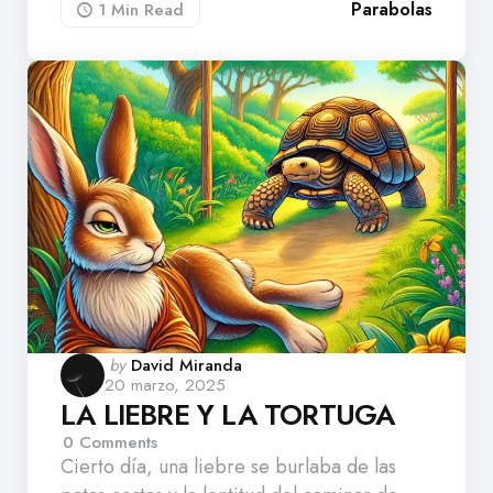
Parabolas
1 Min
Read
Posted
by
David Miranda
20 marzo, 2025
by
LA LIEBRE Y LA TORTUGA
0
Comments
Cierto día, una liebre se burlaba de las