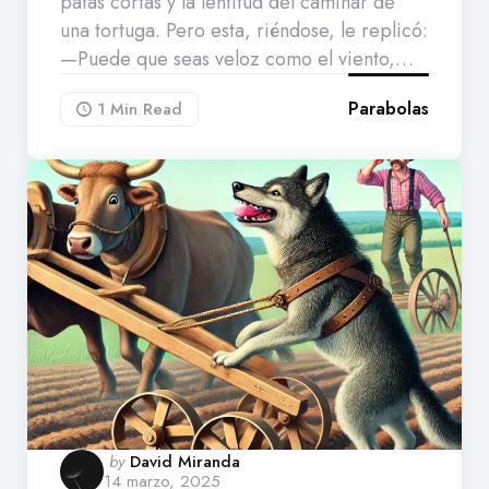
patas cortas y la lentitud del caminar de
una tortuga. Pero esta, riéndose, le replicó:
—Puede que seas veloz como el viento,…
Parabolas
1 Min
Read
Posted
by
David Miranda
14 marzo, 2025
by