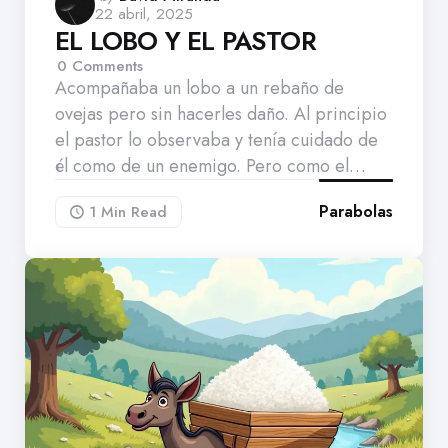
22 abril, 2025
by
EL LOBO Y EL PASTOR
0
Comments
Acompañaba un lobo a un rebaño de
ovejas pero sin hacerles daño. Al principio
el pastor lo observaba y tenía cuidado de
él como de un enemigo. Pero como el…
Parabolas
1 Min
Read