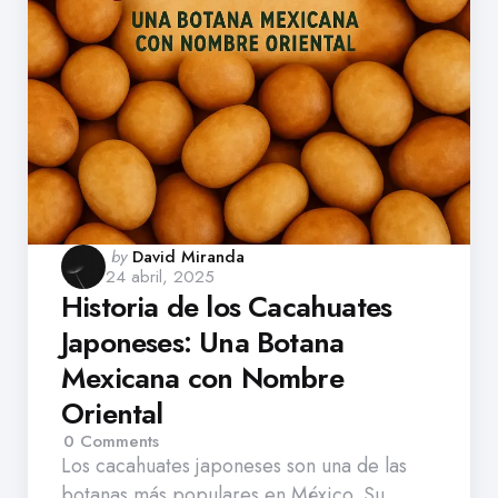
Posted
by
David Miranda
24 abril, 2025
by
Historia de los Cacahuates
Japoneses: Una Botana
Mexicana con Nombre
Oriental
0
Comments
Los cacahuates japoneses son una de las
botanas más populares en México. Su