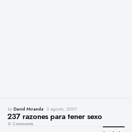
Posted
by
David Miranda
3 agosto, 2007
237 razones para tener sexo
by
0
Comments