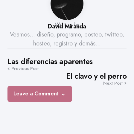
Written by
David Miranda
Veamos... diseño, programo, posteo, twitteo,
hosteo, registro y demás...
Post
Las diferencias aparentes
Previous Post
navigation
El clavo y el perro
Next Post
Leave a Comment