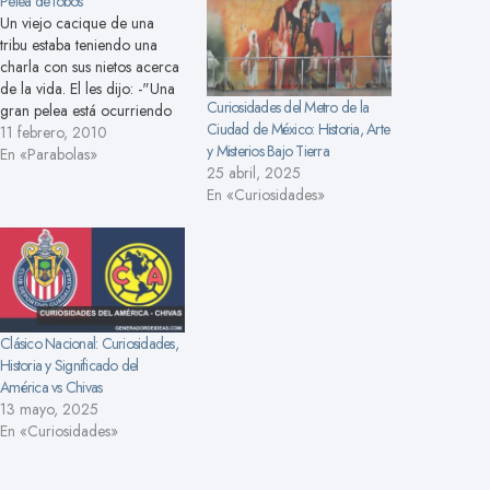
Pelea de lobos
Un viejo cacique de una
tribu estaba teniendo una
charla con sus nietos acerca
de la vida. El les dijo: -"Una
Curiosidades del Metro de la
gran pelea está ocurriendo
Ciudad de México: Historia, Arte
dentro de mi, es entre dos
11 febrero, 2010
y Misterios Bajo Tierra
lobos...." " Uno de los lobos
En «Parabolas»
25 abril, 2025
es maldad, temor, ira,
En «Curiosidades»
envidia, avaricia, dolor,
rencor, arrogancia, culpa,
resentimiento, inferioridad,
mentiras,…
Clásico Nacional: Curiosidades,
Historia y Significado del
América vs Chivas
13 mayo, 2025
En «Curiosidades»