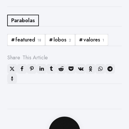
Parabolas
featured
lobos
valores
18
2
1
Share
This Article