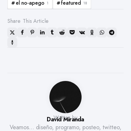
el no-apego
featured
1
18
Share
This Article
Written by
David Miranda
Veamos... diseño, programo, posteo, twitteo,