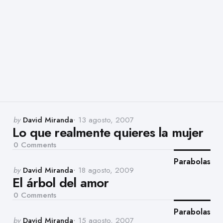
Posted
by
David Miranda
13 agosto, 2007
Lo que realmente quieres la mujer
by
0
Comments
Parabolas
Posted
by
David Miranda
18 agosto, 2009
El árbol del amor
by
0
Comments
Parabolas
Posted
by
David Miranda
15 agosto, 2007