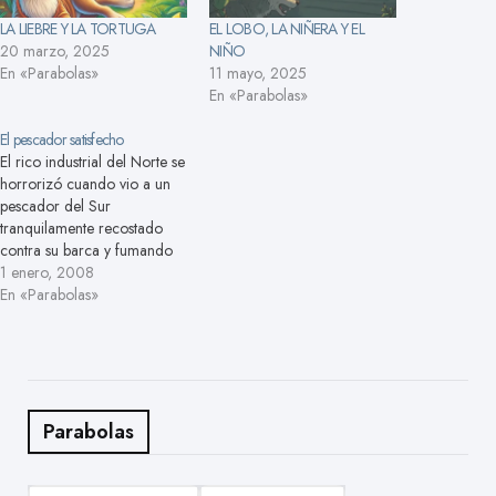
LA LIEBRE Y LA TORTUGA
EL LOBO, LA NIÑERA Y EL
20 marzo, 2025
NIÑO
En «Parabolas»
11 mayo, 2025
En «Parabolas»
El pescador satisfecho
El rico industrial del Norte se
horrorizó cuando vio a un
pescador del Sur
tranquilamente recostado
contra su barca y fumando
una pipa. ¿Por qué no has
1 enero, 2008
salido a pescar?», le
En «Parabolas»
preguntó el industrial.
«Porque ya he pescado
bastante por hoy», respondió
el pescador. «¿Y por qué no
pescas más…
Parabolas