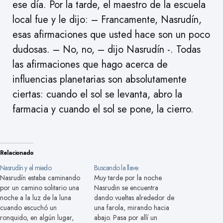
ese día. Por la tarde, el maestro de la escuela
local fue y le dijo: – Francamente, Nasrudín,
esas afirmaciones que usted hace son un poco
dudosas. – No, no, – dijo Nasrudín -. Todas
las afirmaciones que hago acerca de
influencias planetarias son absolutamente
ciertas: cuando el sol se levanta, abro la
farmacia y cuando el sol se pone, la cierro.
Relacionado
Nasrudín y el miedo
Buscando la llave
Nasrudín estaba caminando
Muy tarde por la noche
por un camino solitario una
Nasrudin se encuentra
noche a la luz de la luna
dando vueltas alrededor de
cuando escuchó un
una farola, mirando hacia
ronquido, en algún lugar,
abajo. Pasa por allí un