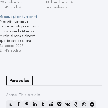
que parecía estar abajo suyo.
20 octubre, 2008
vecino. - ¿Qué estás
18 diciembre, 2007
De repente, le dio miedo y
En «Parabolas»
haciendo Nasrudín, has
En «Parabolas»
estaba a punto de salir
perdido alguna cosa?- le
corriendo cuando tropezó
Yo estoy aquí por tí y tu por mí
pregunta. - Sí, estoy
con un derviche acostado en
Nasrudín, caminaba
buscando mi llave. El vecino
una celda que se…
tranquilamente por el campo
se queda con él para
un día soleado. Mientras
ayudarle a buscar. Después…
miraba el paisaje observó
que delante de él otra
persona también caminaba
14 agosto, 2007
en la misma dirección. En
En «Parabolas»
cierto momento este miró
hacia atrás y vio a Nasrudín
a cierta distancia. Entonces
pensó: seguramente es un
atracador y está esperando
la…
Parabolas
Share
This Article