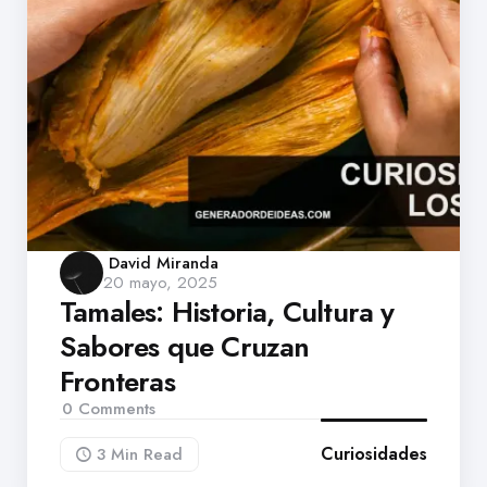
Posted
David Miranda
20 mayo, 2025
by
Tamales: Historia, Cultura y
Sabores que Cruzan
Fronteras
0
Comments
Curiosidades
3 Min
Read