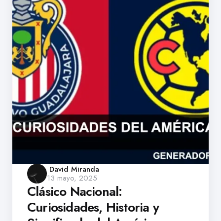
Posted
David Miranda
13 mayo, 2025
by
Clásico Nacional:
Curiosidades, Historia y