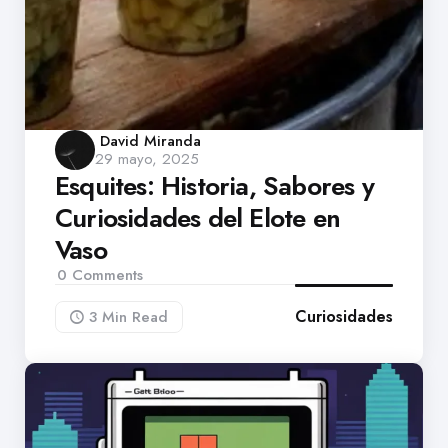
Posted
David Miranda
29 mayo, 2025
by
Esquites: Historia, Sabores y
Curiosidades del Elote en
Vaso
0
Comments
Curiosidades
3 Min
Read