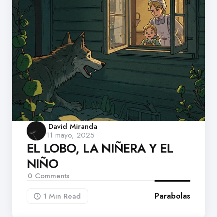
Posted
David Miranda
11 mayo, 2025
by
EL LOBO, LA NIÑERA Y EL
NIÑO
0
Comments
Parabolas
1 Min
Read