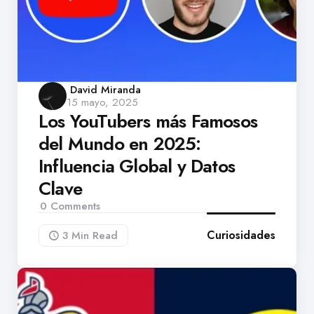
Posted
David Miranda
15 mayo, 2025
by
Los YouTubers más Famosos
del Mundo en 2025:
Influencia Global y Datos
Clave
0
Comments
Curiosidades
3 Min
Read