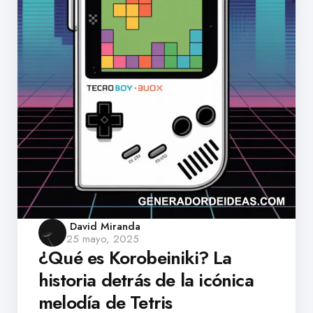
Posted
David Miranda
25 mayo, 2025
by
¿Qué es Korobeiniki? La
historia detrás de la icónica
melodía de Tetris