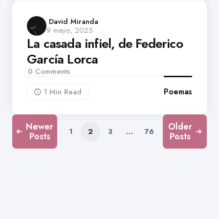
Posted
David Miranda
9 mayo, 2025
by
La casada infiel, de Federico
García Lorca
0
Comments
Poemas
1 Min
Read
Newer
Older
1
2
3
…
76
Posts
Posts