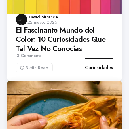
Posted
David Miranda
22 mayo, 2025
by
El Fascinante Mundo del
Color: 10 Curiosidades Que
Tal Vez No Conocías
0
Comments
Curiosidades
3 Min
Read