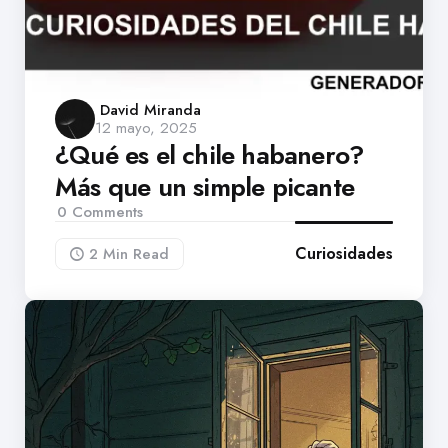
Posted
David Miranda
12 mayo, 2025
by
¿Qué es el chile habanero?
Más que un simple picante
0
Comments
Curiosidades
2 Min
Read