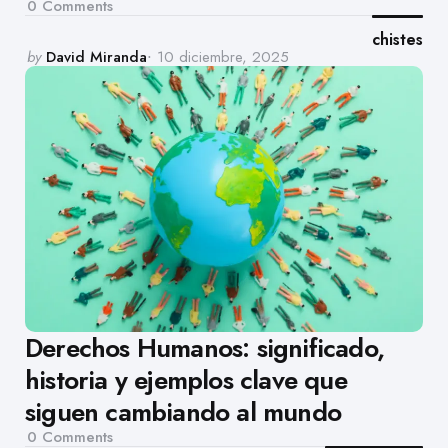
0
Comments
chistes
Posted
by
David Miranda
10 diciembre, 2025
by
Derechos Humanos: significado,
historia y ejemplos clave que
siguen cambiando al mundo
0
Comments