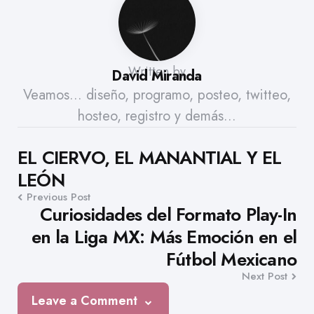
Written by
David Miranda
Veamos... diseño, programo, posteo, twitteo,
hosteo, registro y demás...
Post
EL CIERVO, EL MANANTIAL Y EL
LEÓN
navigation
Previous Post
Curiosidades del Formato Play-In
en la Liga MX: Más Emoción en el
Fútbol Mexicano
Next Post
Leave a Comment