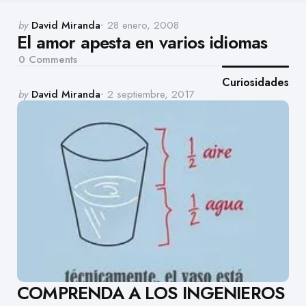
Posted
by
David Miranda
28 enero, 2008
El amor apesta en varios idiomas
by
0
Comments
Curiosidades
Posted
by
David Miranda
2 septiembre, 2017
by
COMPRENDA A LOS INGENIEROS