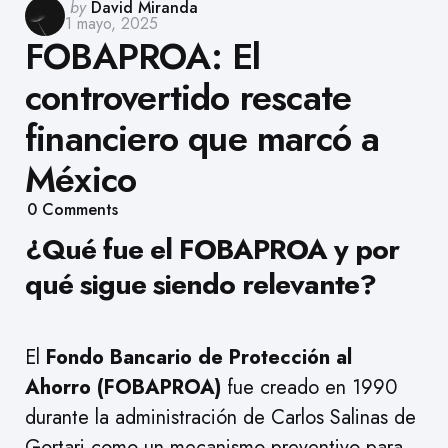
Posted
by
David Miranda
1 mayo, 2025
by
FOBAPROA: El
controvertido rescate
financiero que marcó a
México
0
Comments
¿Qué fue el FOBAPROA y por
qué sigue siendo relevante?
El
Fondo Bancario de Protección al
Ahorro (FOBAPROA)
fue creado en 1990
durante la administración de Carlos Salinas de
Gortari como un mecanismo preventivo para