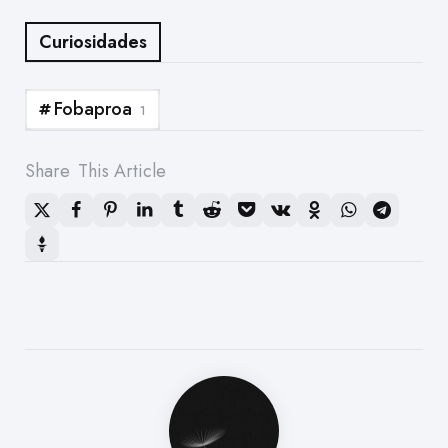
Curiosidades
Fobaproa
1
Share
This Article