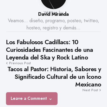
Written by
David Miranda
Veamos... diseño, programo, posteo, twitteo,
hosteo, registro y demás...
Post
Los Fabulosos Cadillacs: 10
Curiosidades Fascinantes de una
navigation
Leyenda del Ska y Rock Latino
Previous Post
Tacos al Pastor: Historia, Sabores y
Significado Cultural de un Ícono
Mexicano
Next Post
Leave a Comment