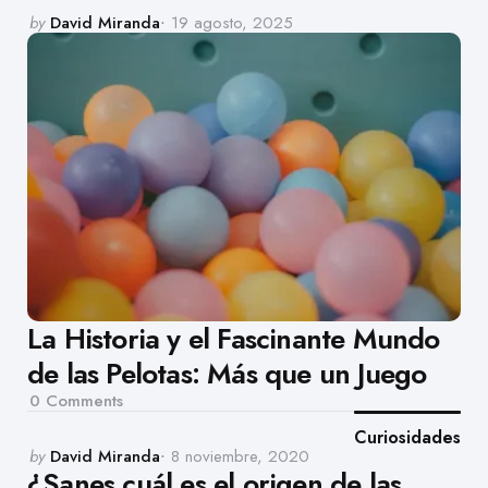
Posted
by
David Miranda
19 agosto, 2025
by
La Historia y el Fascinante Mundo
de las Pelotas: Más que un Juego
0
Comments
Curiosidades
Posted
by
David Miranda
8 noviembre, 2020
¿Sanes cuál es el origen de las
by