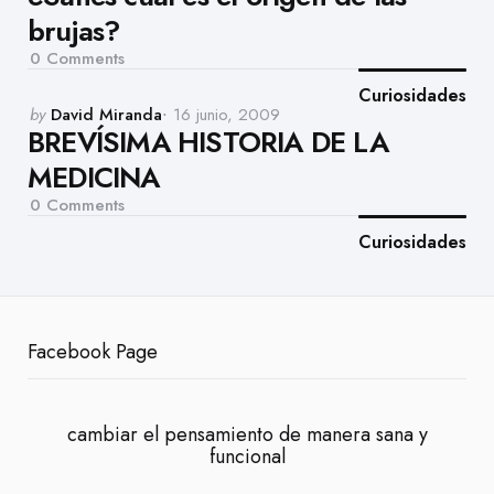
brujas?
0
Comments
Curiosidades
Posted
by
David Miranda
16 junio, 2009
BREVÍSIMA HISTORIA DE LA
by
MEDICINA
0
Comments
Curiosidades
Facebook Page
cambiar el pensamiento de manera sana y
funcional