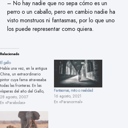
– No hay nadie que no sepa cómo es un
perro o un caballo, pero en cambio nadie ha
visto monstruos ni fantasmas, por lo que uno
los puede representar como quiera.
Relacionado
El gallo
Había una vez, en la antigua
China, un extraordinario
pintor cuya fama atravesaba
todas las fronteras. En las
Fantasmas, mito o realidad
vísperas del año del Gallo,
16 agosto, 2021
un rico comerciante pensó
28 agosto, 2007
En «Paranormal»
que le gustaría tener en sus
En «Parabolas»
aposentos un cuadro que
representase a un gallo,
pintado por este fabuloso
artista. Así que se trasladó…