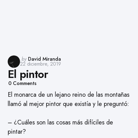
Posted
by
David Miranda
22 diciembre, 2019
by
El pintor
0
Comments
El monarca de un lejano reino de las montañas
llamó al mejor pintor que existía y le preguntó:
– ¿Cuáles son las cosas más difíciles de
pintar?