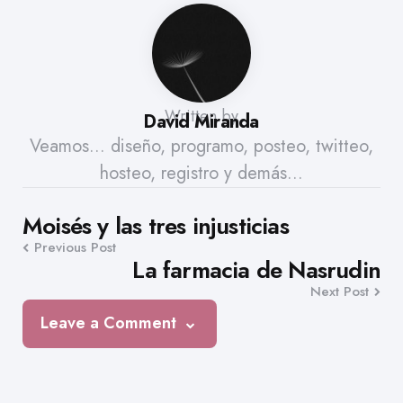
Written by
David Miranda
Veamos... diseño, programo, posteo, twitteo,
hosteo, registro y demás...
Post
Moisés y las tres injusticias
Previous Post
navigation
La farmacia de Nasrudin
Next Post
Leave a Comment