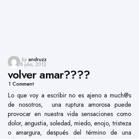
Posted
by
andruzz
8 julio, 2012
by
volver amar????
1
Comment
Lo que voy a escribir no es ajeno a much@s
de nosotros, una ruptura amorosa puede
provocar en nuestra vida sensaciones como
dolor, angustia, soledad, miedo, enojo, tristeza
o amargura, después del término de una