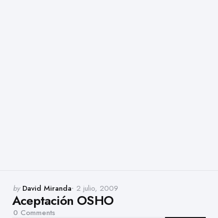
Posted
by
David Miranda
2 julio, 2009
Aceptación OSHO
by
0
Comments