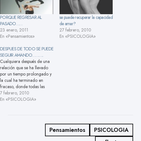
PORQUE REGRESAR AL
se puede recuperar la capacidad
PASADO……
de amar?
23 enero, 2011
27 febrero, 2010
En «Pensamientos»
En «PSICOLOGIA»
DESPUES DE TODO SE PUEDE
SEGUIR AMANDO………..
Cualquiera después de una
relación que se ha llevado
por un tiempo prolongado y
la cual ha terminado en
fracaso, donde todas las
esperanzas de su amor y
7 febrero, 2010
corazón la tenían puesta en
En «PSICOLOGIA»
esa persona de la cual le
fallo, los llevan a una
posición de no darse otra
oportunidad…
Pensamientos
PSICOLOGIA