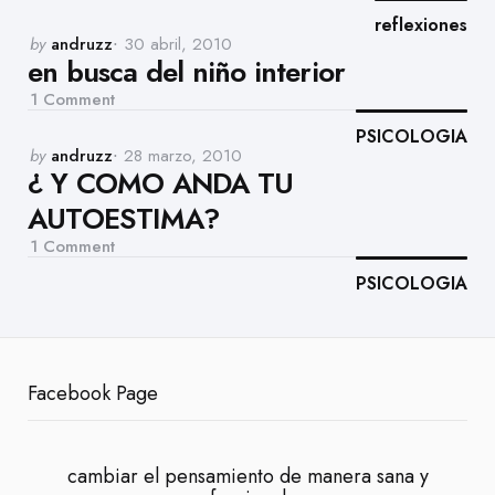
reflexiones
Posted
by
andruzz
30 abril, 2010
en busca del niño interior
by
1
Comment
PSICOLOGIA
Posted
by
andruzz
28 marzo, 2010
¿ Y COMO ANDA TU
by
AUTOESTIMA?
1
Comment
PSICOLOGIA
Facebook Page
cambiar el pensamiento de manera sana y