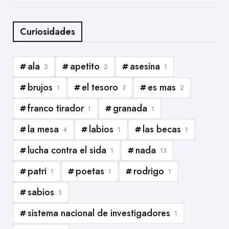
Curiosidades
ala
apetito
asesina
2
2
1
brujos
el tesoro
es mas
1
3
2
franco tirador
granada
1
1
la mesa
labios
las becas
4
1
1
lucha contra el sida
nada
1
13
patri
poetas
rodrigo
1
1
1
sabios
3
sistema nacional de investigadores
1