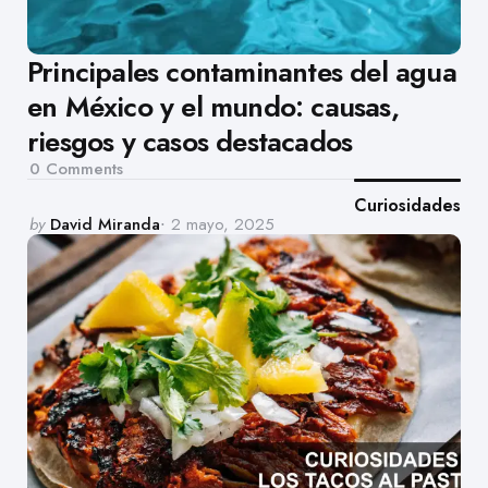
Principales contaminantes del agua
en México y el mundo: causas,
riesgos y casos destacados
0
Comments
Curiosidades
Posted
by
David Miranda
2 mayo, 2025
by