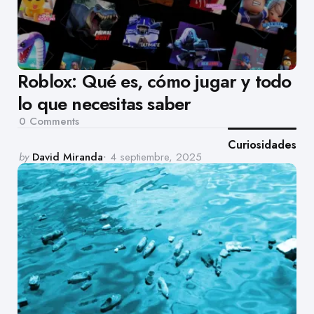
Roblox: Qué es, cómo jugar y todo
lo que necesitas saber
0
Comments
Curiosidades
Posted
by
David Miranda
4 septiembre, 2025
by