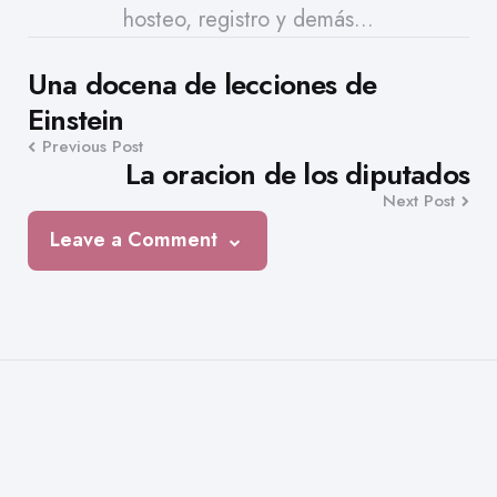
hosteo, registro y demás...
Post
Una docena de lecciones de
Einstein
navigation
Previous Post
La oracion de los diputados
Next Post
Leave a Comment