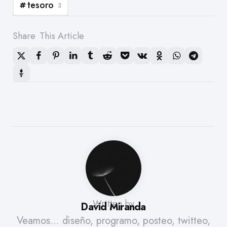
tesoro
3
Share
This Article
Written by
David Miranda
Veamos... diseño, programo, posteo, twitteo,