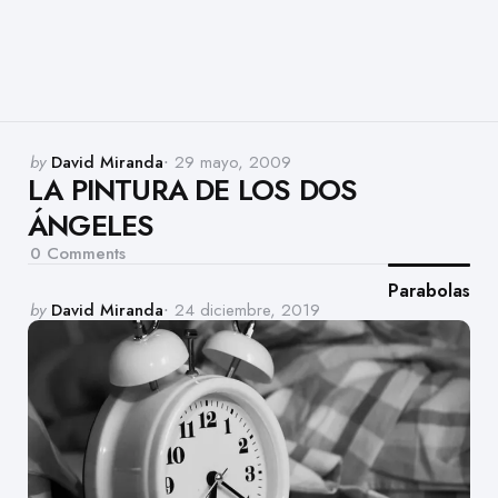
Posted
by
David Miranda
29 mayo, 2009
LA PINTURA DE LOS DOS
by
ÁNGELES
0
Comments
Parabolas
Posted
by
David Miranda
24 diciembre, 2019
by