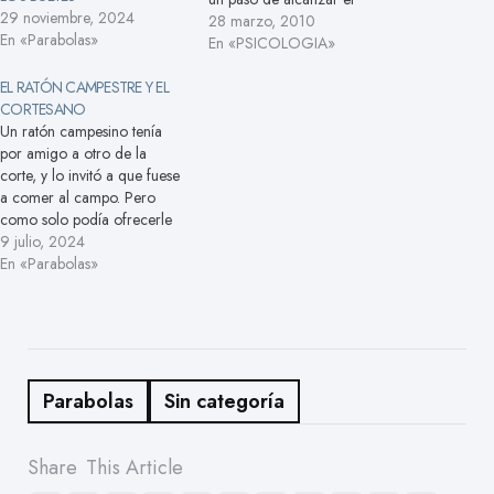
29 noviembre, 2024
éxito? Muy probablemente
28 marzo, 2010
En «Parabolas»
¡porque no te quieres y
En «PSICOLOGIA»
porque en lo más profundo
EL RATÓN CAMPESTRE Y EL
de ti, en tu inconsciente;
CORTESANO
sientes que lo bueno no te
Un ratón campesino tenía
lo…
por amigo a otro de la
corte, y lo invitó a que fuese
a comer al campo. Pero
como solo podía ofrecerle
trigo y yerbajos, el ratón
9 julio, 2024
cortesano le dijo: —¿Sabes
En «Parabolas»
amigo que llevas una vida
de hormiga? En cambio yo
poseo bienes en abundancia.
Ven…
Parabolas
Sin categoría
Share
This Article