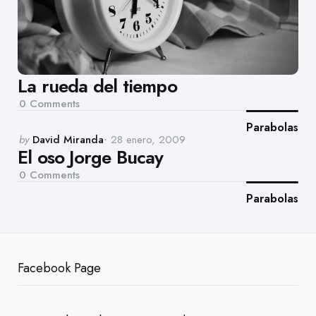
La rueda del tiempo
0
Comments
Parabolas
Posted
by
David Miranda
28 enero, 2009
El oso Jorge Bucay
by
0
Comments
Parabolas
Facebook Page