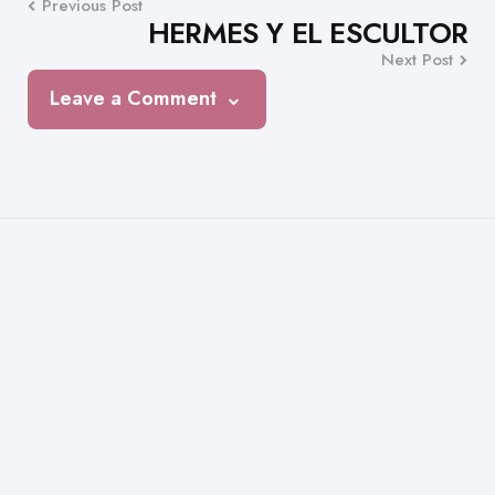
Previous Post
navigation
HERMES Y EL ESCULTOR
Next Post
Leave a Comment