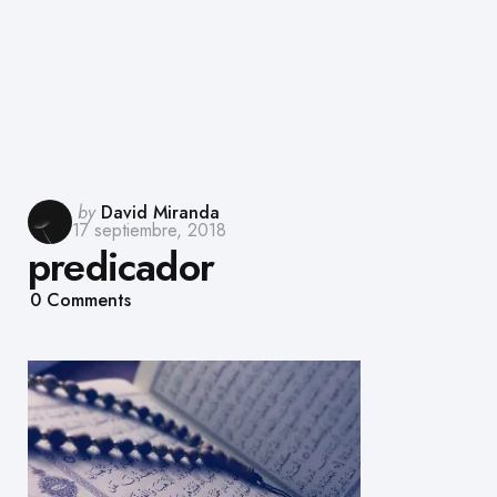
Posted
by
David Miranda
17 septiembre, 2018
by
predicador
0
Comments