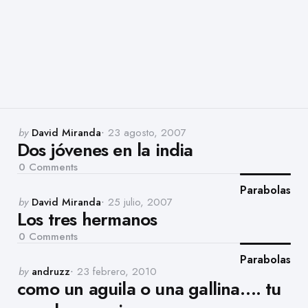
Posted
by
David Miranda
23 agosto, 2007
Dos jóvenes en la india
by
0
Comments
Parabolas
Posted
by
David Miranda
25 julio, 2007
Los tres hermanos
by
0
Comments
Parabolas
Posted
by
andruzz
23 febrero, 2010
como un aguila o una gallina…. tu
by