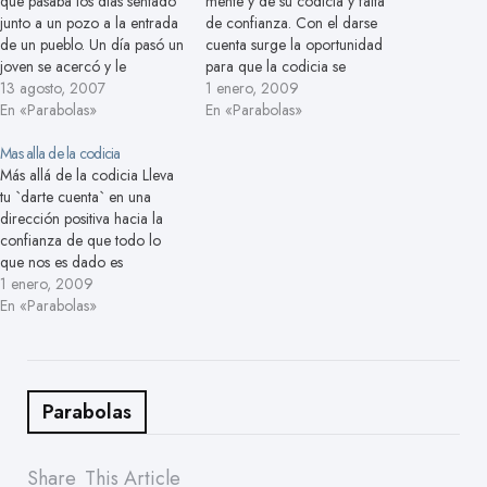
que pasaba los días sentado
mente y de su codicia y falta
junto a un pozo a la entrada
de confianza. Con el darse
de un pueblo. Un día pasó un
cuenta surge la oportunidad
joven se acercó y le
para que la codicia se
preguntó lo siguiente: -
13 agosto, 2007
transforme. Narada, el gran
1 enero, 2009
Nunca he venido por estos
En «Parabolas»
místico indio, se dirigía a ver
En «Parabolas»
lugares, ¿cómo son la gente
a Dios. Tocando su veena,
de esta ciudad? El anciano
Mas alla de la codicia
atravesó un bosque y se
le respondió con…
Más allá de la codicia Lleva
encontró con un…
tu `darte cuenta` en una
dirección positiva hacia la
confianza de que todo lo
que nos es dado es
totalmente bueno, y con esta
1 enero, 2009
confianza permítete a ti
En «Parabolas»
mismo danzar en gratitud.
Narada, el gran místico
indio, se dirigía a ver a Dios.
Tocando…
Parabolas
Share
This Article