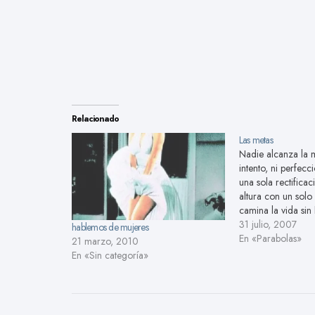
Relacionado
Las metas
Nadie alcanza la 
intento, ni perfecc
una sola rectificac
altura con un solo
camina la vida sin
falso muchas vece
31 julio, 2007
hablemos de mujeres
cosecha sin proba
En «Parabolas»
21 marzo, 2010
enterrar muchas se
En «Sin categoría»
mucha tierra. Nad