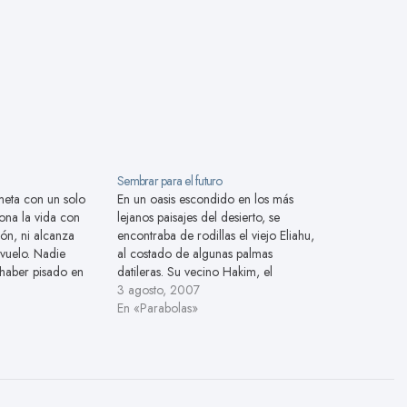
Sembrar para el futuro
meta con un solo
En un oasis escondido en los más
iona la vida con
lejanos paisajes del desierto, se
ión, ni alcanza
encontraba de rodillas el viejo Eliahu,
 vuelo. Nadie
al costado de algunas palmas
 haber pisado en
datileras. Su vecino Hakim, el
s. Nadie recoge
acaudalado mercader, se detuvo en
3 agosto, 2007
r muchos sabores,
el oasis para abrevar sus camellos y
En «Parabolas»
millas y abonar
vio a Eliahu transpirando, mientras
ie mira…
parecía cavar en la arena.…