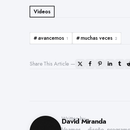
Videos
avancemos
muchas veces
1
2
Share
This Article
Written by
David Miranda
Veamos... diseño, programo,