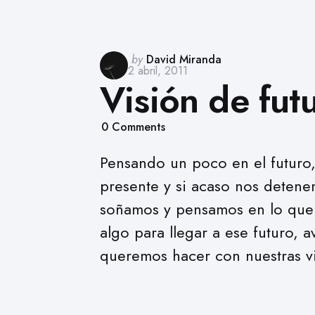
Posted
by
David Miranda
2 abril, 2011
by
Visión de fut
0
Comments
Pensando un poco en el futuro
presente y si acaso nos detene
soñamos y pensamos en lo qu
algo para llegar a ese futuro,
queremos hacer con nuestras v