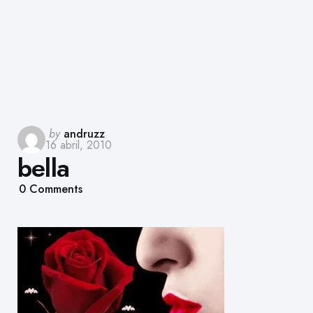
Posted
by
andruzz
16 abril, 2010
by
bella
0
Comments