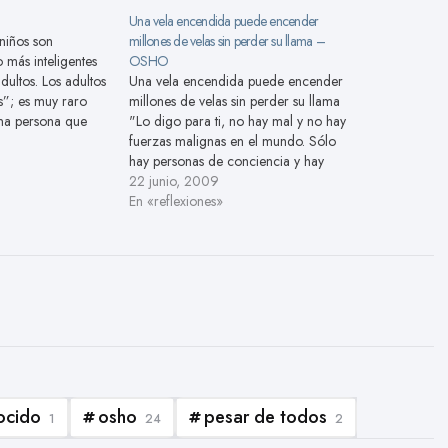
Una vela encendida puede encender
niños son
millones de velas sin perder su llama –
 más inteligentes
OSHO
dultos. Los adultos
Una vela encendida puede encender
s”; es muy raro
millones de velas sin perder su llama
na persona que
"Lo digo para ti, no hay mal y no hay
ulto. La principal
fuerzas malignas en el mundo. Sólo
una persona
hay personas de conciencia y hay
ulta es que
personas que están profundamente
22 junio, 2009
nocencia y
dormidas--y el letargo no tiene
En «reflexiones»
da asombrada y…
fuerza. Toda la energía está en
manos…
ocido
osho
pesar de todos
1
24
2