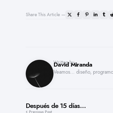
Share
This Article
Written by
David Miranda
Veamos... diseño, programo,
Post
Después de 15 días…
Previous Post