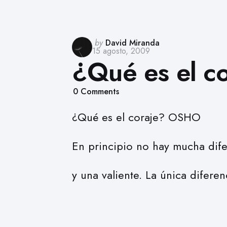
Posted
by
David Miranda
15 agosto, 2009
by
¿Qué es el c
0
Comments
¿Qué es el coraje? OSHO
En principio no hay mucha dif
y una valiente. La única difere