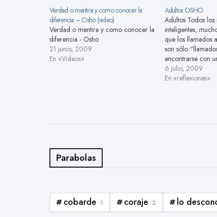
Verdad o mentira y como conocer la
Adultos OSHO
diferencia – Osho (video)
Adultos Todos los 
Verdad o mentira y como conocer la
inteligentes, mucho
diferencia - Osho
que los llamados a
21 junio, 2009
son sólo “llamado
En «Videos»
encontrarse con u
sea realmente un ad
6 julio, 2009
característica de 
En «reflexiones»
verdaderamente ad
mantiene viva la i
conserva la mira
Parabolas
cobarde
coraje
lo descon
1
2