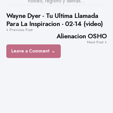
hosteo, registro y demás...
Post
Wayne Dyer - Tu Ultima Llamada
Para La Inspiracion - 02-14 (video)
navigation
Previous Post
Alienacion OSHO
Next Post
Leave a Comment