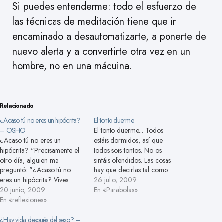
Si puedes entenderme: todo el esfuerzo de
las técnicas de meditación tiene que ir
encaminado a desautomatizarte, a ponerte de
nuevo alerta y a convertirte otra vez en un
hombre, no en una máquina.
Relacionado
¿Acaso tú no eres un hipócrita?
El tonto duerme
– OSHO
El tonto duerme... Todos
¿Acaso tú no eres un
estáis dormidos, así que
hipócrita? "Precisamente el
todos sois tontos. No os
otro día, alguien me
sintáis ofendidos. Las cosas
preguntó: "¿Acaso tú no
hay que decirlas tal como
eres un hipócrita? Vives
son. Funcionáis en sueños;
26 julio, 2009
rodeado de comodidades,
20 junio, 2009
por eso vais dando tumbos,
En «Parabolas»
en una bonita casa, con un
En «reflexiones»
seguís haciendo cosas que
gran coche, vives como un
no queréis hacer. Seguís
rey". Esta persona no
¿Hay vida después del sexo? –
haciendo cosas que habéis