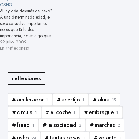
entiende lo que quiere decir
OSHO
decidido no hacer. Seguís
la palabra "hipocresía". La
¿Hay vida después del sexo?
haciendo cosas que…
esencia de mi…
A una determinada edad, el
sexo se vuelve importante;
no es que tú le des
importancia, no es algo que
tú provoques, es algo que
22 julio, 2009
ocurre. Hacia los catorce
En «reflexiones»
años, más o menos, de
repente la energía está
desbordada de sexo. Es
como si se…
reflexiones
acelerador
acertijo
alma
1
1
15
circula
el coche
embrague
1
1
1
freno
la sociedad
marchas
1
2
2
osho
tantas cosas
volante
24
1
1