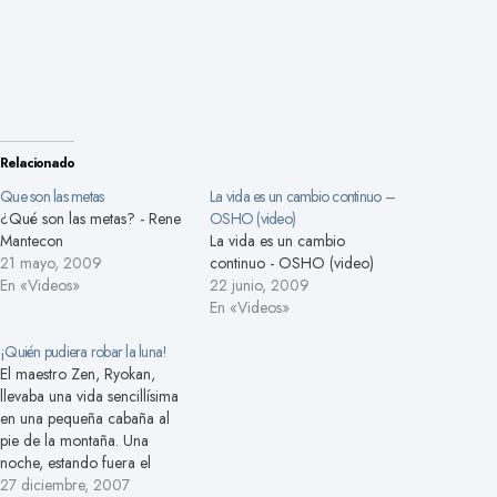
Relacionado
Que son las metas
La vida es un cambio continuo –
¿Qué son las metas? - Rene
OSHO (video)
Mantecon
La vida es un cambio
21 mayo, 2009
continuo - OSHO (video)
En «Videos»
22 junio, 2009
En «Videos»
¡Quién pudiera robar la luna!
El maestro Zen, Ryokan,
llevaba una vida sencillísima
en una pequeña cabaña al
pie de la montaña. Una
noche, estando fuera el
maestro, irrumpió un ladrón
27 diciembre, 2007