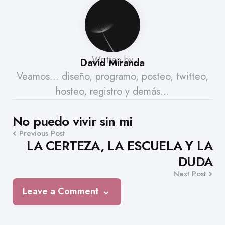
Written by
David Miranda
Veamos... diseño, programo, posteo, twitteo,
hosteo, registro y demás...
Post
No puedo vivir sin mi
Previous Post
navigation
LA CERTEZA, LA ESCUELA Y LA
DUDA
Next Post
Leave a Comment