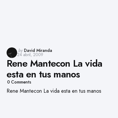
Posted
by
David Miranda
24 abril, 2009
by
Rene Mantecon La vida
esta en tus manos
0
Comments
Rene Mantecon La vida esta en tus manos