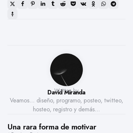
Written by
David Miranda
Veamos... diseño, programo, posteo, twitteo,
hosteo, registro y demás...
Post
Una rara forma de motivar