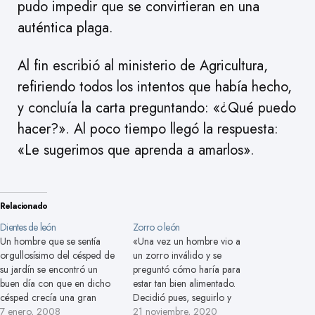
pudo impedir que se convirtieran en una
auténtica plaga.
Al fin escribió al ministerio de Agricultura,
refiriendo todos los intentos que había hecho,
y concluía la carta preguntando: «¿Qué puedo
hacer?». Al poco tiempo llegó la respuesta:
«Le sugerimos que aprenda a amarlos».
Relacionado
Dientes de león
Zorro o león
Un hombre que se sentía
«Una vez un hombre vio a
orgullosísimo del césped de
un zorro inválido y se
su jardín se encontró un
preguntó cómo haría para
buen día con que en dicho
estar tan bien alimentado.
césped crecía una gran
Decidió pues, seguirlo y
cantidad de «dientes de
7 enero, 2008
descubrió que se había
21 noviembre, 2020