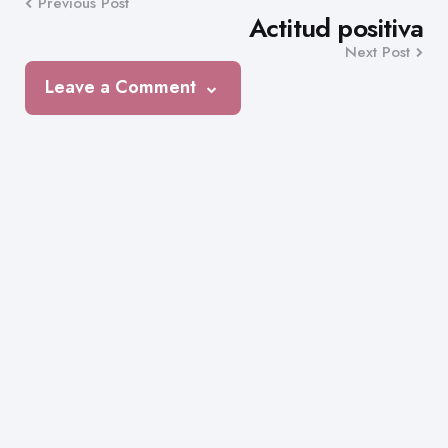
Previous Post
navigation
Actitud positiva
Next Post
Leave a Comment