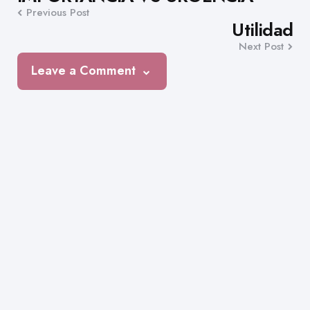
Previous Post
navigation
Utilidad
Next Post
Leave a Comment