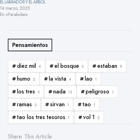
EL LABRADOR Y EL ÁRBOL
14 marzo, 2025
En «Parabolas»
Pensamientos
diez mil
el bosque
estaban
4
5
9
humo
la vista
lao
2
4
1
los tres
nada
peligroso
3
13
1
ramas
sirvan
tao
3
1
1
tao los tres tesoros
vol 1
1
2
Share
This Article