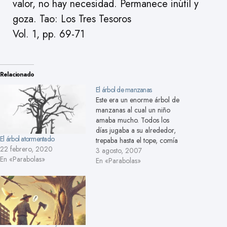
valor, no hay necesidad. Permanece inútil y
goza. Tao: Los Tres Tesoros
Vol. 1, pp. 69-71
Relacionado
El árbol de manzanas
Este era un enorme árbol de
manzanas al cual un niño
amaba mucho. Todos los
días jugaba a su alrededor,
El árbol atormentado
trepaba hasta el tope, comía
22 febrero, 2020
sus frutos y tomaba la siesta
3 agosto, 2007
En «Parabolas»
bajo su sombra. El árbol
En «Parabolas»
también lo quería mucho.
Pasó el tiempo, el niño
creció y no volvió a…