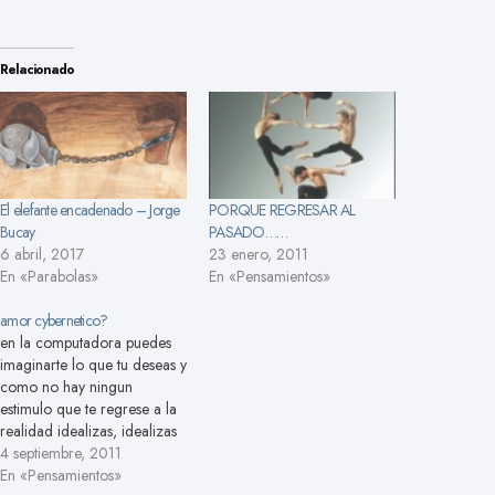
Relacionado
El elefante encadenado – Jorge
PORQUE REGRESAR AL
Bucay
PASADO……
6 abril, 2017
23 enero, 2011
En «Parabolas»
En «Pensamientos»
amor cybernetico?
en la computadora puedes
imaginarte lo que tu deseas y
como no hay ningun
estimulo que te regrese a la
realidad idealizas, idealizas
e idealizas a la otra persona,
4 septiembre, 2011
al estar detras de una
En «Pensamientos»