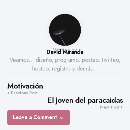
Written by
David Miranda
Veamos... diseño, programo, posteo, twitteo,
hosteo, registro y demás...
Post
Motivación
Previous Post
navigation
El joven del paracaidas
Next Post
Leave a Comment