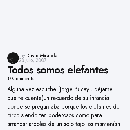
Posted
by
David Miranda
23 julio, 2007
by
Todos somos elefantes
0
Comments
Alguna vez escuche (Jorge Bucay . déjame
que te cuente)un recuerdo de su infancia
donde se preguntaba porque los elefantes del
circo siendo tan poderosos como para
arrancar arboles de un solo tajo los mantenían