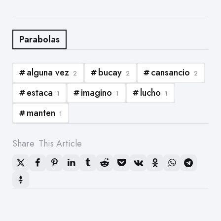
pantalla los defectos, lo
negativo no se conoce ni se
sufre
Parabolas
alguna vez
bucay
cansancio
2
2
2
estaca
imagino
lucho
1
1
1
manten
1
Share
This Article